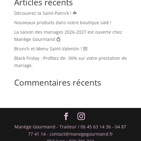
Articles récents
Découvrez la Saint-Patrick ! ☘️
Nouveaux produits dans notre boutique salé !
La saison des mariages 2026-2027 est ouverte chez
Manège Gourmand 💍
Brunch et Menu Saint-Valentin ! 💌
Black Friday : Profitez de -30% sur votre prestation de
mariage.
Commentaires récents
Manège Gourmand - Traiteur / 06 45 63 14 36 - 04 87
77 41 14 - contact@manegegourmand.fr