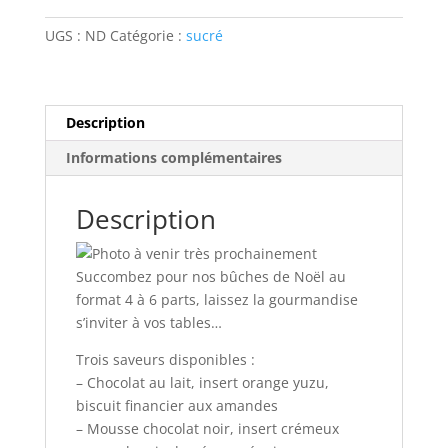
de
Noël
UGS :
ND
Catégorie :
sucré
4/6
parts
Description
Informations complémentaires
Description
Succombez pour nos bûches de Noël au
format 4 à 6 parts, laissez la gourmandise
s’inviter à vos tables…
Trois saveurs disponibles :
– Chocolat au lait, insert orange yuzu,
biscuit financier aux amandes
– Mousse chocolat noir, insert crémeux