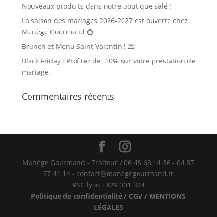
Nouveaux produits dans notre boutique salé !
La saison des mariages 2026-2027 est ouverte chez
Manège Gourmand 💍
Brunch et Menu Saint-Valentin ! 💌
Black Friday : Profitez de -30% sur votre prestation de
mariage.
Commentaires récents
Manège Gourmand - Traiteur / 06 45 63 14 36 - 04 87
77 41 14 - contact@manegegourmand.fr
RSC lyon : 829 301 324
Politique de confidentialité / CGV / MENTIONS
LÉGALES