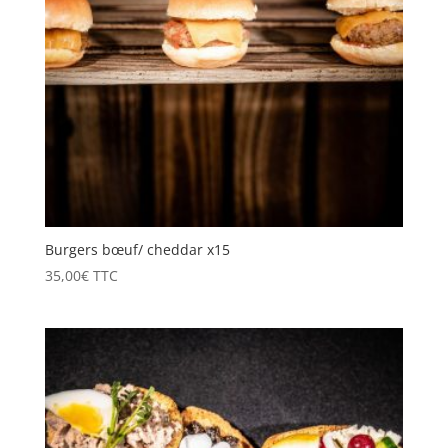
Burgers bœuf/ cheddar x15
35,00
€
TTC