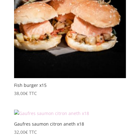
Fish burger x15
38,00
€
TTC
Gaufres saumon citron aneth x18
32,00
€
TTC